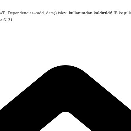
an WP_Dependencies->add_data() işlevi
kullanımdan kaldırıldı
! IE koşull
ne
6131