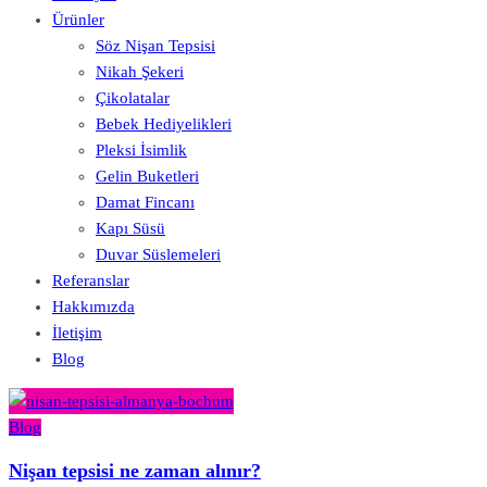
Ürünler
Söz Nişan Tepsisi
Nikah Şekeri
Çikolatalar
Bebek Hediyelikleri
Pleksi İsimlik
Gelin Buketleri
Damat Fincanı
Kapı Süsü
Duvar Süslemeleri
Referanslar
Hakkımızda
İletişim
Blog
Blog
Nişan tepsisi ne zaman alınır?