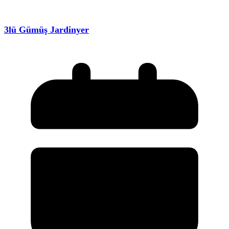
3lü Gümüş Jardinyer