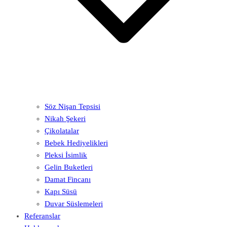
Söz Nişan Tepsisi
Nikah Şekeri
Çikolatalar
Bebek Hediyelikleri
Pleksi İsimlik
Gelin Buketleri
Damat Fincanı
Kapı Süsü
Duvar Süslemeleri
Referanslar