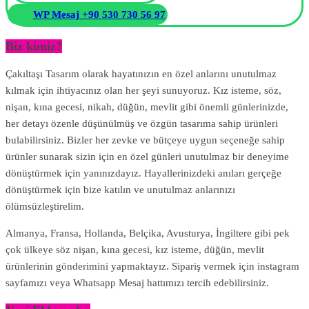
WP Mesaj +90 530 730 56 97
Biz kimiz?
Çakıltaşı Tasarım olarak hayatınızın en özel anlarını unutulmaz
kılmak için ihtiyacınız olan her şeyi sunuyoruz. Kız isteme, söz,
nişan, kına gecesi, nikah, düğün, mevlit gibi önemli günlerinizde,
her detayı özenle düşünülmüş ve özgün tasarıma sahip ürünleri
bulabilirsiniz. Bizler her zevke ve bütçeye uygun seçeneğe sahip
ürünler sunarak sizin için en özel günleri unutulmaz bir deneyime
dönüştürmek için yanınızdayız. Hayallerinizdeki anıları gerçeğe
dönüştürmek için bize katılın ve unutulmaz anlarınızı
ölümsüzleştirelim.
Almanya, Fransa, Hollanda, Belçika, Avusturya, İngiltere gibi pek
çok ülkeye söz nişan, kına gecesi, kız isteme, düğün, mevlit
ürünlerinin gönderimini yapmaktayız. Sipariş vermek için instagram
sayfamızı veya Whatsapp Mesaj hattımızı tercih edebilirsiniz.