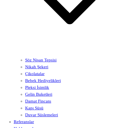
Söz Nişan Tepsisi
Nikah Şekeri
Çikolatalar
Bebek Hediyelikleri
Pleksi İsimlik
Gelin Buketleri
Damat Fincanı
Kapı Süsü
Duvar Süslemeleri
Referanslar