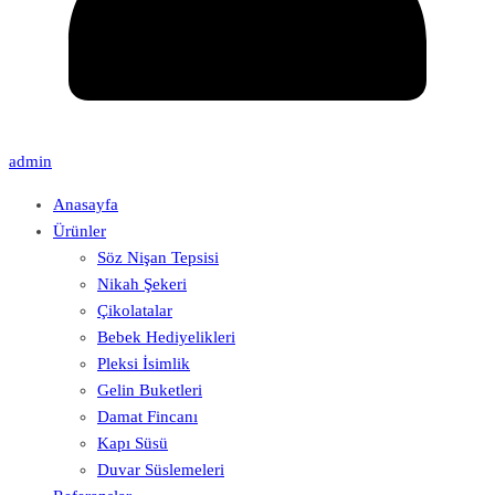
admin
Anasayfa
Ürünler
Söz Nişan Tepsisi
Nikah Şekeri
Çikolatalar
Bebek Hediyelikleri
Pleksi İsimlik
Gelin Buketleri
Damat Fincanı
Kapı Süsü
Duvar Süslemeleri