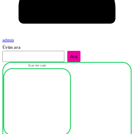
admin
Ürün ara
Ara
Scan the code