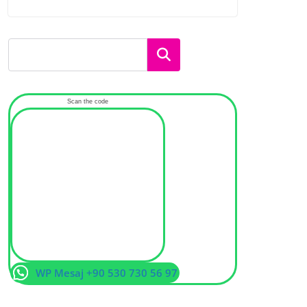
Ara
Scan the code
WP Mesaj +90 530 730 56 97