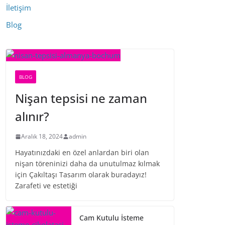
İletişim
Blog
BLOG
Nişan tepsisi ne zaman
alınır?
Aralık 18, 2024
admin
Hayatınızdaki en özel anlardan biri olan
nişan töreninizi daha da unutulmaz kılmak
için Çakıltaşı Tasarım olarak buradayız!
Zarafeti ve estetiği
Cam Kutulu İsteme