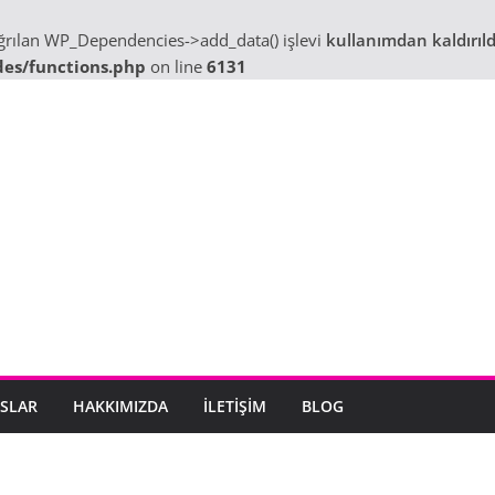
ağrılan WP_Dependencies->add_data() işlevi
kullanımdan kaldırıld
des/functions.php
on line
6131
SLAR
HAKKIMIZDA
İLETIŞIM
BLOG