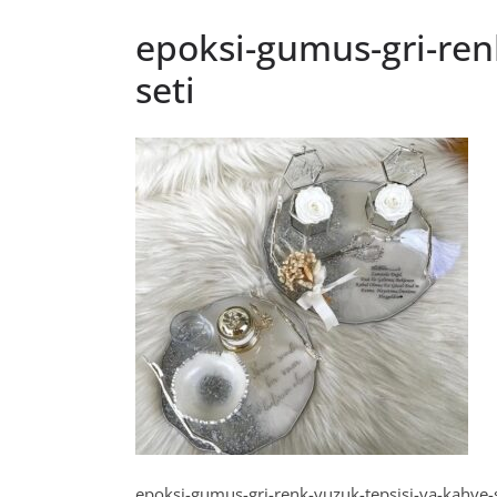
epoksi-gumus-gri-ren
seti
epoksi-gumus-gri-renk-yuzuk-tepsisi-va-kahve-s