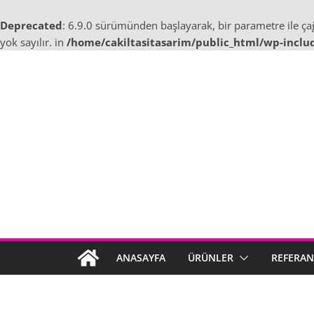
Deprecated
: 6.9.0 sürümünden başlayarak, bir parametre ile ç
yok sayılır. in
/home/cakiltasitasarim/public_html/wp-inclu
Skip
to
content
ANASAYFA
ÜRÜNLER
REFERAN