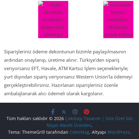
Siparişleriniz ödeme dekontunun bizimle paylaşılmasının
ardından onaylanıp, üretime alınır. Türkiye'den sipariş
veriyorsanız EFT, Havale, ATM Kartsız İşlem seçenekleriyle;
yurt dışından sipariş veriyorsanız Western Union'la ödemeyi
gerçekleştirebilirsiniz. Hazırlanan siparişleriniz özenle
ambalajlanarak alıcı ödemeli olarak kargolanır.
Tüm hakları saklıdır © 2026
Çakıltaşı Tasarım | Size Özel Söz
Nişan Mevlit Ürünleri
.
Tema: ThemeGrill tarafından
ColorMag
. Altyapı
WordPress
.