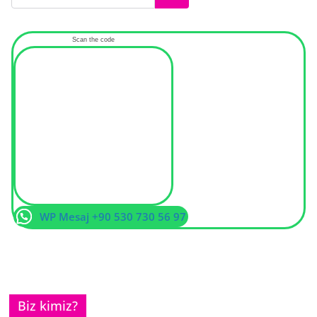
Scan the code
WP Mesaj +90 530 730 56 97
Biz kimiz?