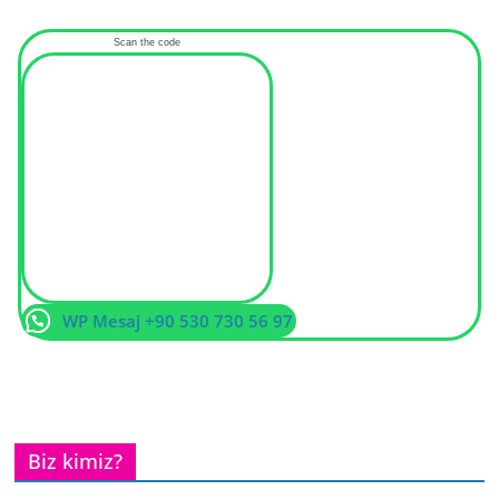
Scan the code
WP Mesaj +90 530 730 56 97
Biz kimiz?