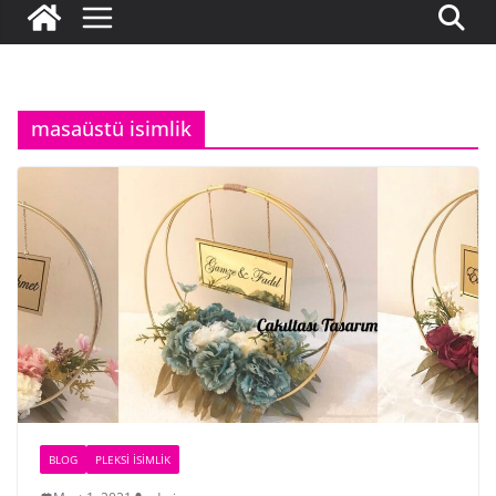
masaüstü isimlik
BLOG
PLEKSI İSIMLIK