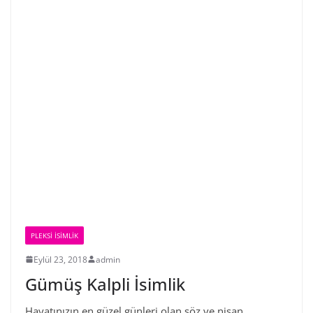
PLEKSI İSIMLIK
Eylül 23, 2018
admin
Gümüş Kalpli İsimlik
Hayatınızın en güzel günleri olan söz ve nişan