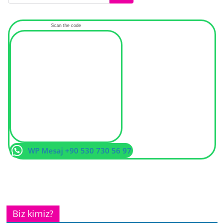
Scan the code
WP Mesaj +90 530 730 56 97
Biz kimiz?