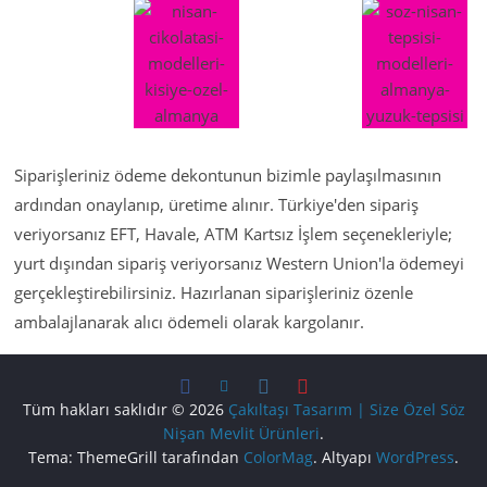
Siparişleriniz ödeme dekontunun bizimle paylaşılmasının
ardından onaylanıp, üretime alınır. Türkiye'den sipariş
veriyorsanız EFT, Havale, ATM Kartsız İşlem seçenekleriyle;
yurt dışından sipariş veriyorsanız Western Union'la ödemeyi
gerçekleştirebilirsiniz. Hazırlanan siparişleriniz özenle
ambalajlanarak alıcı ödemeli olarak kargolanır.
Tüm hakları saklıdır © 2026
Çakıltaşı Tasarım | Size Özel Söz
Nişan Mevlit Ürünleri
.
Tema: ThemeGrill tarafından
ColorMag
. Altyapı
WordPress
.