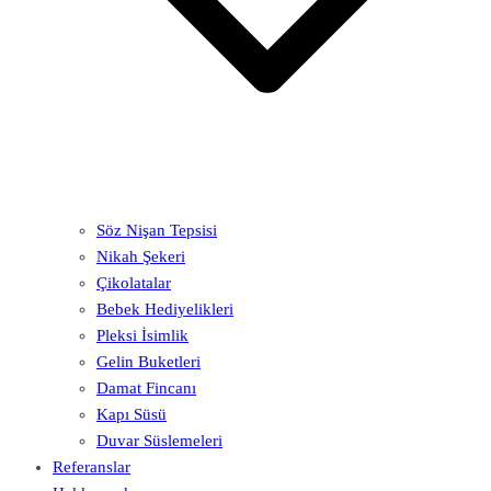
Söz Nişan Tepsisi
Nikah Şekeri
Çikolatalar
Bebek Hediyelikleri
Pleksi İsimlik
Gelin Buketleri
Damat Fincanı
Kapı Süsü
Duvar Süslemeleri
Referanslar