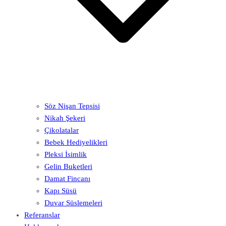
Söz Nişan Tepsisi
Nikah Şekeri
Çikolatalar
Bebek Hediyelikleri
Pleksi İsimlik
Gelin Buketleri
Damat Fincanı
Kapı Süsü
Duvar Süslemeleri
Referanslar