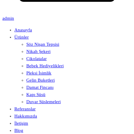
admin
Anasayfa
Ürünler
Söz Nişan Tepsisi
Nikah Şekeri
Çikolatalar
Bebek Hediyelikleri
Pleksi İsimlik
Gelin Buketleri
Damat Fincanı
Kapı Süsü
Duvar Süslemeleri
Referanslar
Hakkımızda
İletişim
Blog