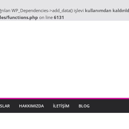
ağrılan WP_Dependencies->add_data() işlevi
kullanımdan kaldırıld
des/functions.php
on line
6131
SLAR
HAKKIMIZDA
İLETIŞIM
BLOG