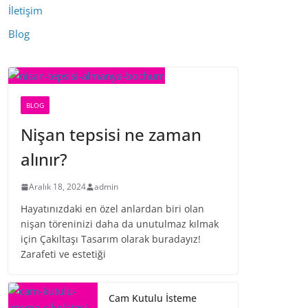
İletişim
Blog
BLOG
Nişan tepsisi ne zaman
alınır?
Aralık 18, 2024
admin
Hayatınızdaki en özel anlardan biri olan
nişan töreninizi daha da unutulmaz kılmak
için Çakıltaşı Tasarım olarak buradayız!
Zarafeti ve estetiği
Cam Kutulu İsteme