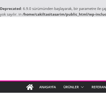
Deprecated
: 6.9.0 sürümünden başlayarak, bir parametre ile ç
yok sayılır. in
/home/cakiltasitasarim/public_html/wp-inclu
Skip
to
content
ANASAYFA
ÜRÜNLER
REFERAN