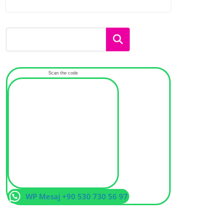
Ara
Scan the code
WP Mesaj +90 530 730 56 97