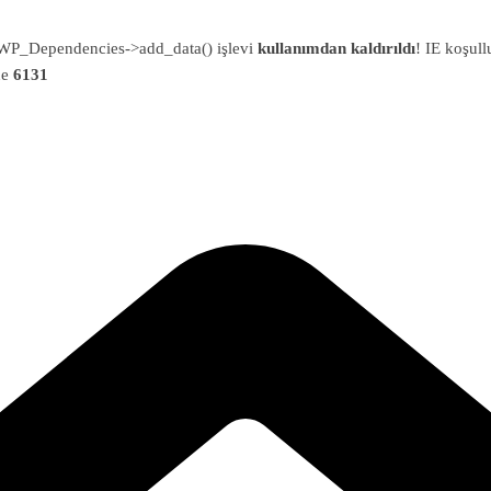
an WP_Dependencies->add_data() işlevi
kullanımdan kaldırıldı
! IE koşull
ne
6131