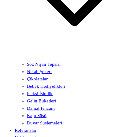
Söz Nişan Tepsisi
Nikah Şekeri
Çikolatalar
Bebek Hediyelikleri
Pleksi İsimlik
Gelin Buketleri
Damat Fincanı
Kapı Süsü
Duvar Süslemeleri
Referanslar