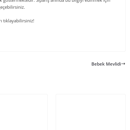
ılık göstermektedir. Sipariş anında bu bilgiyi edinmek için
çebilirsiniz.
 tıklayabilirsiniz!
Bebek Mevlidi