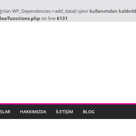
ağrılan WP_Dependencies->add_data() işlevi
kullanımdan kaldırıld
des/functions.php
on line
6131
SLAR
HAKKIMIZDA
İLETIŞIM
BLOG