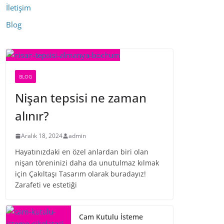
İletişim
Blog
BLOG
Nişan tepsisi ne zaman
alınır?
Aralık 18, 2024
admin
Hayatınızdaki en özel anlardan biri olan
nişan töreninizi daha da unutulmaz kılmak
için Çakıltaşı Tasarım olarak buradayız!
Zarafeti ve estetiği
Cam Kutulu İsteme