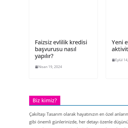
Faizsiz evlilik kredisi
Yeni ev
başvurusu nasıl
aktivi
yapılır?
Eylül 14
Nisan 19, 2024
Biz kimiz?
Çakıltaşı Tasarım olarak hayatınızın en özel anları
gibi önemli günlerinizde, her detayı özenle düşün