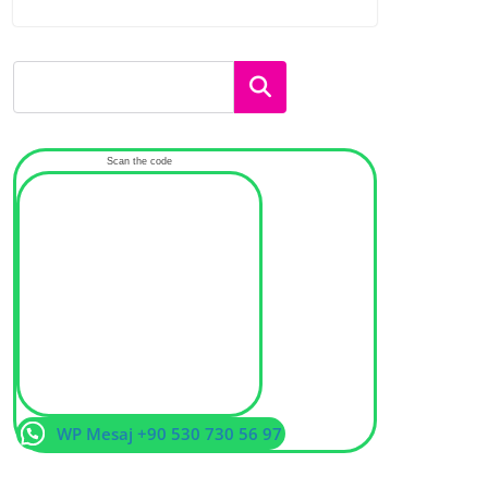
Ara
Scan the code
WP Mesaj +90 530 730 56 97