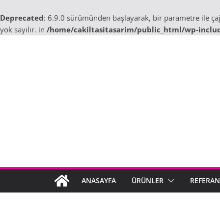
Deprecated
: 6.9.0 sürümünden başlayarak, bir parametre ile ç
yok sayılır. in
/home/cakiltasitasarim/public_html/wp-inclu
Skip
to
content
ANASAYFA
ÜRÜNLER
REFERAN