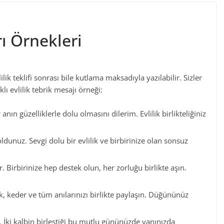
rı Örnekleri
ilik teklifi sonrası bile kutlama maksadıyla yazılabilir. Sizler
klı evlilik tebrik mesajı örneği:
 anın güzelliklerle dolu olmasını dilerim. Evlilik birlikteliğiniz
 oldunuz. Sevgi dolu bir evlilik ve birbirinize olan sonsuz
 Birbirinize hep destek olun, her zorluğu birlikte aşın.
k, keder ve tüm anılarınızı birlikte paylaşın. Düğününüz
 İki kalbin birleştiği bu mutlu gününüzde yanınızda