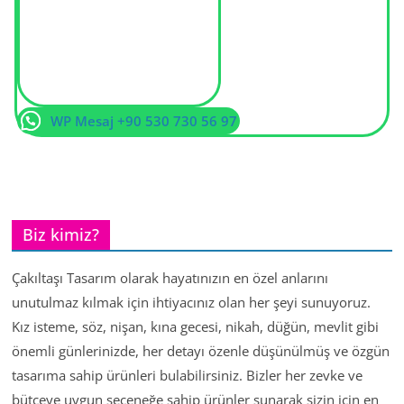
WP Mesaj +90 530 730 56 97
Biz kimiz?
Çakıltaşı Tasarım olarak hayatınızın en özel anlarını
unutulmaz kılmak için ihtiyacınız olan her şeyi sunuyoruz.
Kız isteme, söz, nişan, kına gecesi, nikah, düğün, mevlit gibi
önemli günlerinizde, her detayı özenle düşünülmüş ve özgün
tasarıma sahip ürünleri bulabilirsiniz. Bizler her zevke ve
bütçeye uygun seçeneğe sahip ürünler sunarak sizin için en