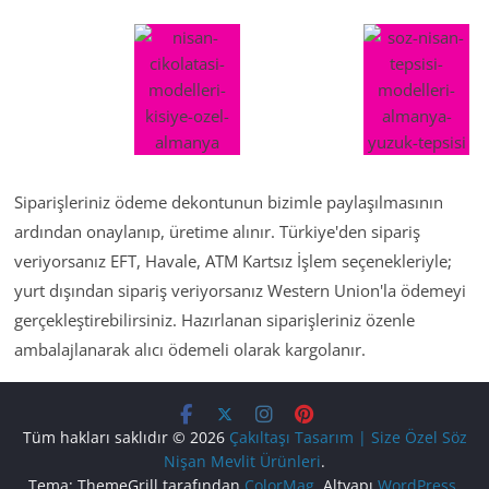
Siparişleriniz ödeme dekontunun bizimle paylaşılmasının
ardından onaylanıp, üretime alınır. Türkiye'den sipariş
veriyorsanız EFT, Havale, ATM Kartsız İşlem seçenekleriyle;
yurt dışından sipariş veriyorsanız Western Union'la ödemeyi
gerçekleştirebilirsiniz. Hazırlanan siparişleriniz özenle
ambalajlanarak alıcı ödemeli olarak kargolanır.
Tüm hakları saklıdır © 2026
Çakıltaşı Tasarım | Size Özel Söz
Nişan Mevlit Ürünleri
.
Tema: ThemeGrill tarafından
ColorMag
. Altyapı
WordPress
.