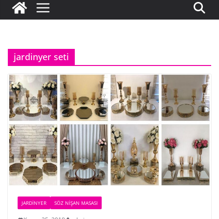
jardinyer seti
JARDINYER
SÖZ NIŞAN MASASI